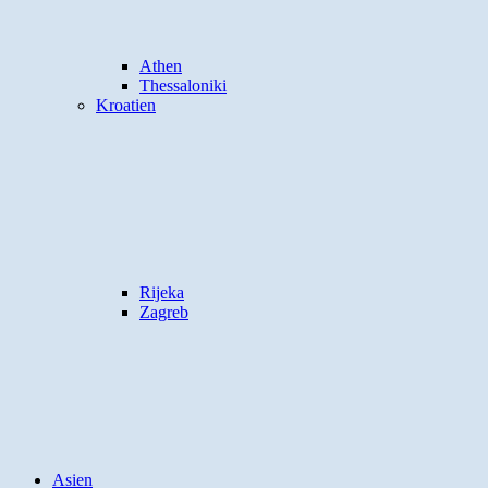
Athen
Thessaloniki
Kroatien
Rijeka
Zagreb
Asien