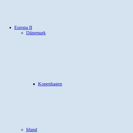
Europa II
Dänemark
Kopenhagen
Irland