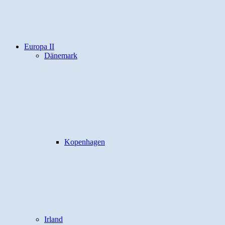
Europa II
Dänemark
Kopenhagen
Irland