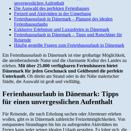
unvergesslichen Aufenthalt
Die Auswahl des perfekten Ferienhauses
Freizeit und Aktivitäten in der Umgebung
Ferienhausurlaub in Dänemark – Planung des idealen
Ferienhausurlaubs
Exklusive Erlebnisse und Luxusferien in Dänemark
Ferienhausurlaub in Dänemark – Tipps und Ratschläge für
Reisende
Häufig gestellte Fragen zum Ferienhausurlaub in Dänemark
Ein Ferienhausurlaub in Dänemark ist eine großartige Möglichkeit,
die atemberaubende Natur und die charmante Kultur des Landes zu
erleben.
Mit über 25.000 verfügbaren Ferienhäusern bietet
Dänemark für jeden Geschmack und Geldbeutel die perfekte
Unterkunft.
Ob direkt am Strand oder in der Nähe malerischer
Städte, die Auswahl ist groß und vielfältig.
Ferienhausurlaub in Dänemark: Tipps
für einen unvergesslichen Aufenthalt
Für Reisende, die nach Erholung suchen oder Abenteuer erleben
wollen, gibt es in Dänemark zahlreiche Freizeitmöglichkeiten. Von
entspannten Strandtagen bis hin zu aufregenden Aktivitäten im
Freien kann jeder seinen idealen Urlaub gestalten. Es lohnt sich, die