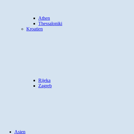
Athen
Thessaloniki
Kroatien
Rijeka
Zagreb
Asien